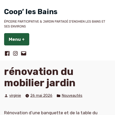
Accéder
au
Coop’ les Bains
contenu
ÉPICERIE PARTICIPATIVE & JARDIN PARTAGÉ D'ENGHIEN LES BAINS ET
SES ENVIRONS
Menu
+
déplié
réduit
Suivez
Suivez
Contactez-
Coop’
Coop’
nous
les
les
rénovation du
Bains
Bains
mobilier jardin
sur
sur
Facebook
Instagram
Publié
Publié
virginie
26 mai 2026
Nouveautés
par
dans
Rénovation d’une banquette et de la table du