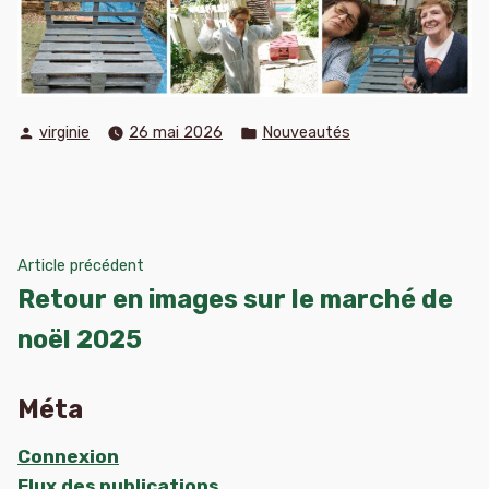
Publié
Publié
virginie
26 mai 2026
Nouveautés
par
dans
Navigation
Article
Article précédent
précédent :
Retour en images sur le marché de
de
noël 2025
l’article
Méta
Connexion
Flux des publications