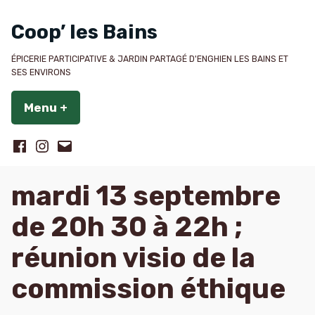
Accéder
au
Coop’ les Bains
contenu
ÉPICERIE PARTICIPATIVE & JARDIN PARTAGÉ D'ENGHIEN LES BAINS ET
SES ENVIRONS
Menu
+
déplié
réduit
Suivez
Suivez
Contactez-
Coop’
Coop’
nous
les
les
mardi 13 septembre
Bains
Bains
de 20h 30 à 22h ;
sur
sur
Facebook
Instagram
réunion visio de la
commission éthique