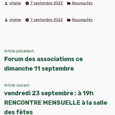
Publié
Publié
virginie
7 septembre 2022
Nouveautés
par
dans
Publié
Publié
virginie
7 septembre 2022
Nouveautés
par
dans
Navigation
Article
Article précédent
précédent :
Forum des associations ce
de
dimanche 11 septembre
l’article
Article
Article suivant
suivant
vendredi 23 septembre : à 19h
:
RENCONTRE MENSUELLE à la salle
des fêtes